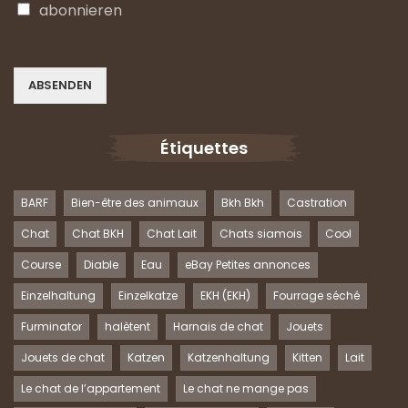
abonnieren
ABSENDEN
Étiquettes
BARF
Bien-être des animaux
Bkh Bkh
Castration
Chat
Chat BKH
Chat Lait
Chats siamois
Cool
Course
Diable
Eau
eBay Petites annonces
Einzelhaltung
Einzelkatze
EKH (EKH)
Fourrage séché
Furminator
halètent
Harnais de chat
Jouets
Jouets de chat
Katzen
Katzenhaltung
Kitten
Lait
Le chat de l’appartement
Le chat ne mange pas