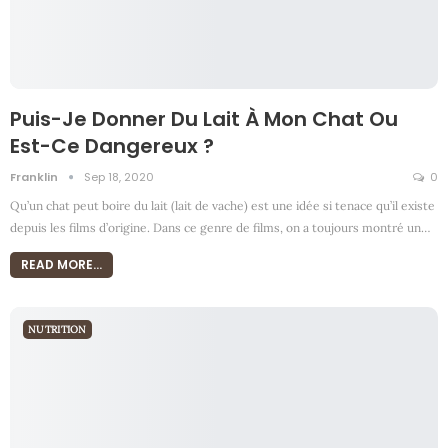
Puis-Je Donner Du Lait À Mon Chat Ou
Est-Ce Dangereux ?
Franklin
Sep 18, 2020
0
Qu’un chat peut boire du lait (lait de vache) est une idée si tenace qu’il existe
depuis les films d’origine. Dans ce genre de films, on a toujours montré un
…
READ MORE...
NUTRITION