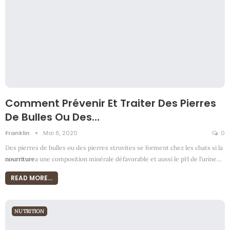
Comment Prévenir Et Traiter Des Pierres
De Bulles Ou Des…
Franklin
Mai 6, 2020
0
Des pierres de bulles ou des pierres struvites se forment chez les chats si la
nourriture
a une composition minérale défavorable et aussi le pH de l’urine
…
READ MORE...
NUTRITION