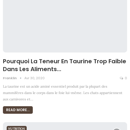
Pourquoi La Teneur En Taurine Trop Faible
Dans Les Aliments…
Franklin
Avr 30, 2020
0
La taurine est un acide aminé essentiel produit par la plupart des
mammifères dans le corps dans le foie lui-même. Les chats appartiennent
aux carnivores et
…
READ MORE...
NUTRITION