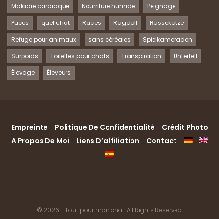
Maladie cardiaque
Nourriture humide
Peignage
Puces
quel chat
Races
Ragdoll
Rassekatze
Refuge pour animaux
sans céréales
Spielkameraden
Surpoids
Toilettes pour chats
Transpiration
Unterfell
Élevage
Éleveurs
Empreinte
Politique De Confidentialité
Crédit Photo
A Propos De Moi
Liens D’affiliation
Contact
© 2026 - Tout pour mon chat. All Rights Reserved.