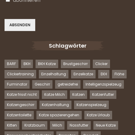
abonnieren
ABSENDEN
Schlagwörter
BARF
BKH
BKH Katze
Brustgeschirr
Clicker
Clickertraining
Einzelhaltung
Einzelkatze
EKH
Flöhe
Furminator
Geschirr
getreidefrei
Intelligenzspielzeug
Katze frisst nicht
Katze Milch
Katzen
Katzenfutter
Katzengeschirr
Katzenhaltung
Katzenspielzeug
Katzentoilette
Katze spazierengehen
Katze Urlaub
Kitten
Kratzbaum
Milch
Nassfutter
Neue Katze