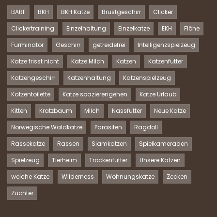
BARF
BKH
BKH Katze
Brustgeschirr
Clicker
Clickertraining
Einzelhaltung
Einzelkatze
EKH
Flöhe
Furminator
Geschirr
getreidefrei
Intelligenzspielzeug
Katze frisst nicht
Katze Milch
Katzen
Katzenfutter
Katzengeschirr
Katzenhaltung
Katzenspielzeug
Katzentoilette
Katze spazierengehen
Katze Urlaub
Kitten
Kratzbaum
Milch
Nassfutter
Neue Katze
Norwegische Waldkatze
Parasiten
Ragdoll
Rassekatze
Rassen
Siamkatzen
Spielkameraden
Spielzeug
Tierheim
Trockenfutter
Unsere Katzen
welche Katze
Wilderness
Wohnungskatze
Zecken
Züchter