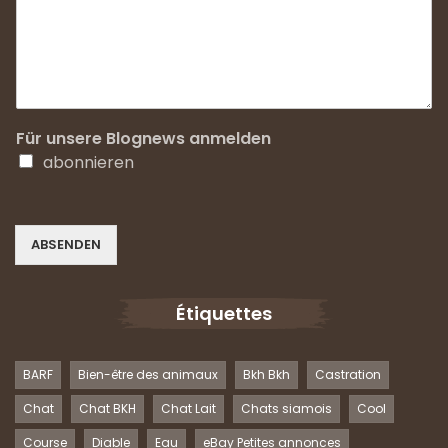
Für unsere Blognews anmelden
abonnieren
ABSENDEN
Étiquettes
BARF
Bien-être des animaux
Bkh Bkh
Castration
Chat
Chat BKH
Chat Lait
Chats siamois
Cool
Course
Diable
Eau
eBay Petites annonces