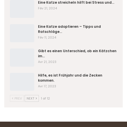
Eine Katze streicheln hilft bei Stress und…
Fév 21, 2024
Eine Katze adoptieren – Tipps und
Ratschläge…
Fév 11, 2024
Gibt es einen Unterschied, ob ein Kätzchen
im…
Avr 21, 2023
Hilfe, es ist Frühjahr und die Zecken
kommen.
Avr 17, 2023
PREV
NEXT
1 of 12