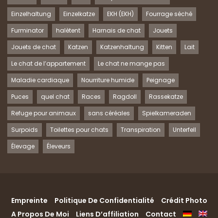
Einzelhaltung
Einzelkatze
EKH (EKH)
Fourrage séché
Furminator
halètent
Harnais de chat
Jouets
Jouets de chat
Katzen
Katzenhaltung
Kitten
Lait
Le chat de l’appartement
Le chat ne mange pas
Maladie cardiaque
Nourriture humide
Peignage
Puces
quel chat
Races
Ragdoll
Rassekatze
Refuge pour animaux
sans céréales
Spielkameraden
Surpoids
Toilettes pour chats
Transpiration
Unterfell
Élevage
Éleveurs
Empreinte
Politique De Confidentialité
Crédit Photo
A Propos De Moi
Liens D’affiliation
Contact