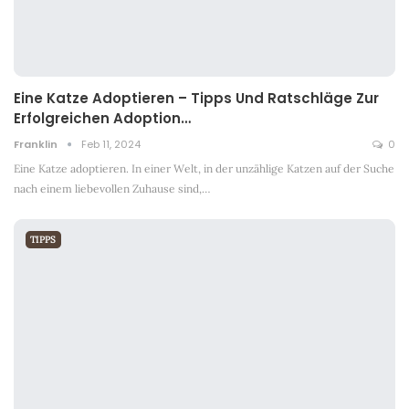
Eine Katze Adoptieren – Tipps Und Ratschläge Zur
Erfolgreichen Adoption…
Franklin
Feb 11, 2024
0
Eine Katze adoptieren. In einer Welt, in der unzählige Katzen auf der Suche
nach einem liebevollen Zuhause sind,
…
TIPPS