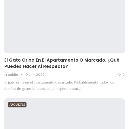
El Gato Orina En El Apartamento O Marcado. ¿Qué
Puedes Hacer Al Respecto?
Franklin
Dic 14, 2020
0
El gato orina en el apartamento o marcado. Probablemente todos los
dueños de gatos han tenido que experimentar
…
JUGUETES