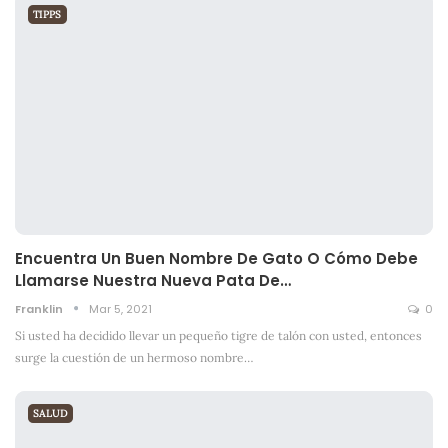
TIPPS
Encuentra Un Buen Nombre De Gato O Cómo Debe
Llamarse Nuestra Nueva Pata De…
Franklin
Mar 5, 2021
0
Si usted ha decidido llevar un pequeño tigre de talón con usted, entonces
surge la cuestión de un hermoso nombre
…
SALUD