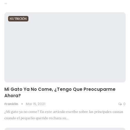
…
NUTRICIÓN
Mi Gato Ya No Come, ¿tengo Que Preocuparme
Ahora?
Franklin
Mar 15, 2021
0
¿Mi gato ya no come? En este artículo escribo sobre las principales causas
cuando el pequeño querido rechaza su
…