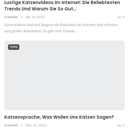
Lustige Katzenvideos Im Internet: Die Beliebtesten
Trends Und Warum Sie So Gut…
Franklin
Abr 14, 2023
0
Katzenvideos sind seit langem ein Phänomen im Internet und erfreuen
sich großer Beliebtheit. Es gibt viele Gründe,
…
TIPPS
Katzensprache, Was Wollen Uns Katzen Sagen?
Franklin
Mar 20, 2023
0