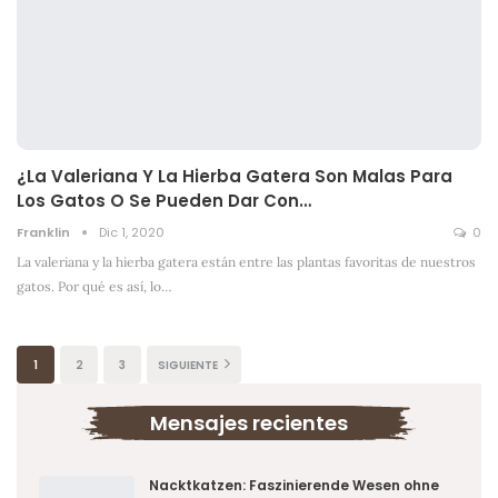
¿La Valeriana Y La Hierba Gatera Son Malas Para
Los Gatos O Se Pueden Dar Con…
Franklin
Dic 1, 2020
0
La valeriana y la hierba gatera están entre las plantas favoritas de nuestros
gatos. Por qué es así, lo
…
1
2
3
SIGUIENTE
Mensajes recientes
Nacktkatzen: Faszinierende Wesen ohne