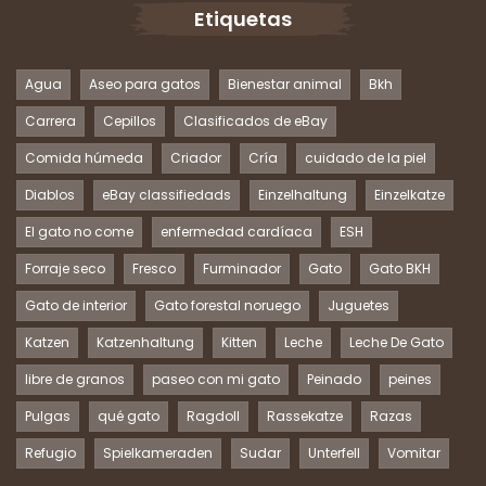
Etiquetas
Agua
Aseo para gatos
Bienestar animal
Bkh
Carrera
Cepillos
Clasificados de eBay
Comida húmeda
Criador
Cría
cuidado de la piel
Diablos
eBay classifiedads
Einzelhaltung
Einzelkatze
El gato no come
enfermedad cardíaca
ESH
Forraje seco
Fresco
Furminador
Gato
Gato BKH
Gato de interior
Gato forestal noruego
Juguetes
Katzen
Katzenhaltung
Kitten
Leche
Leche De Gato
libre de granos
paseo con mi gato
Peinado
peines
Pulgas
qué gato
Ragdoll
Rassekatze
Razas
Refugio
Spielkameraden
Sudar
Unterfell
Vomitar