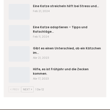
Eine Katze streicheln hilft bei Stress und…
Feb 21, 2024
Eine Katze adoptieren – Tipps und
Ratschläge…
Feb 11, 2024
Gibt es einen Unterschied, ob ein Kätzchen
im…
Abr 21, 2023
Hilfe, es ist Frühjahr und die Zecken
kommen.
Abr 17, 2023
PREV
NEXT
1 De 12