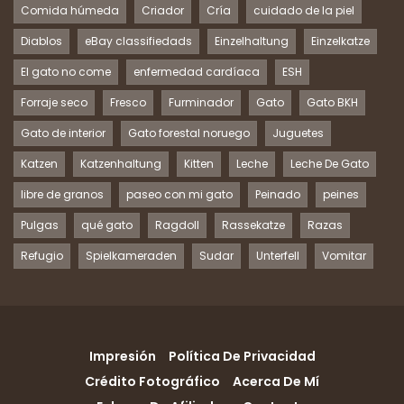
Comida húmeda
Criador
Cría
cuidado de la piel
Diablos
eBay classifiedads
Einzelhaltung
Einzelkatze
El gato no come
enfermedad cardíaca
ESH
Forraje seco
Fresco
Furminador
Gato
Gato BKH
Gato de interior
Gato forestal noruego
Juguetes
Katzen
Katzenhaltung
Kitten
Leche
Leche De Gato
libre de granos
paseo con mi gato
Peinado
peines
Pulgas
qué gato
Ragdoll
Rassekatze
Razas
Refugio
Spielkameraden
Sudar
Unterfell
Vomitar
Impresión
Política De Privacidad
Crédito Fotográfico
Acerca De Mí