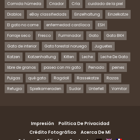
Comida húmeda
Criador
Cría
cuidado de la piel
Diablos
eBay classifiedads
Einzelhaltung
Einzelkatze
El gato no come
enfermedad cardíaca
ESH
Forraje seco
Fresco
Furminador
Gato
Gato BKH
Gato de interior
Gato forestal noruego
Juguetes
Katzen
Katzenhaltung
Kitten
Leche
Leche De Gato
libre de granos
paseo con mi gato
Peinado
peines
Pulgas
qué gato
Ragdoll
Rassekatze
Razas
Refugio
Spielkameraden
Sudar
Unterfell
Vomitar
Impresión
Política De Privacidad
Crédito Fotográfico
Acerca De Mí