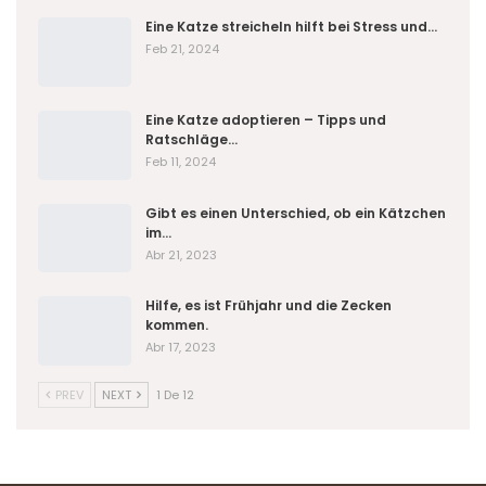
Eine Katze streicheln hilft bei Stress und…
Feb 21, 2024
Eine Katze adoptieren – Tipps und
Ratschläge…
Feb 11, 2024
Gibt es einen Unterschied, ob ein Kätzchen
im…
Abr 21, 2023
Hilfe, es ist Frühjahr und die Zecken
kommen.
Abr 17, 2023
PREV
NEXT
1 De 12