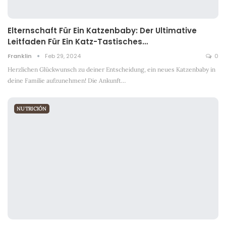
Elternschaft Für Ein Katzenbaby: Der Ultimative
Leitfaden Für Ein Katz-Tastisches…
Franklin
Feb 29, 2024
0
Herzlichen Glückwunsch zu deiner Entscheidung, ein neues Katzenbaby in
deine Familie aufzunehmen! Die Ankunft
…
NUTRICIÓN