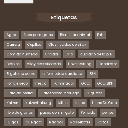
Etiquetas
Agua
Aseo para gatos
Bienestar animal
Bkh
Carrera
Cepillos
Clasificados de eBay
Comida húmeda
Criador
Cría
cuidado de la piel
Diablos
eBay classifiedads
Einzelhaltung
Einzelkatze
El gato no come
enfermedad cardíaca
ESH
Forraje seco
Fresco
Furminador
Gato
Gato BKH
Gato de interior
Gato forestal noruego
Juguetes
Katzen
Katzenhaltung
Kitten
Leche
Leche De Gato
libre de granos
paseo con mi gato
Peinado
peines
Pulgas
qué gato
Ragdoll
Rassekatze
Razas