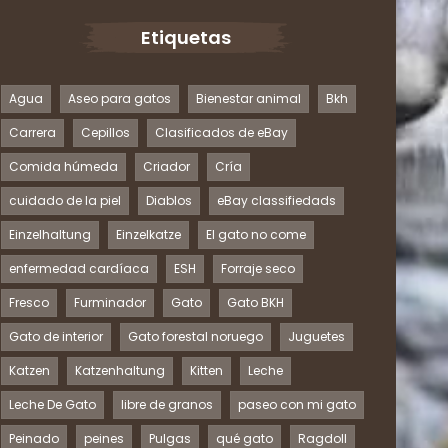
Etiquetas
Agua
Aseo para gatos
Bienestar animal
Bkh
Carrera
Cepillos
Clasificados de eBay
Comida húmeda
Criador
Cría
cuidado de la piel
Diablos
eBay classifiedads
Einzelhaltung
Einzelkatze
El gato no come
enfermedad cardíaca
ESH
Forraje seco
Fresco
Furminador
Gato
Gato BKH
Gato de interior
Gato forestal noruego
Juguetes
Katzen
Katzenhaltung
Kitten
Leche
Leche De Gato
libre de granos
paseo con mi gato
Peinado
peines
Pulgas
qué gato
Ragdoll