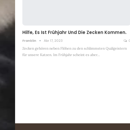
Hilfe, Es Ist Frühjahr Und Die Zecken Kommen.
Franklin
Abr 17, 2023
Zecken gehören neben Flöhen zu den schlimmsten Quälgeistern
für unsere Katzen. Im Frühjahr scheint es aber
…