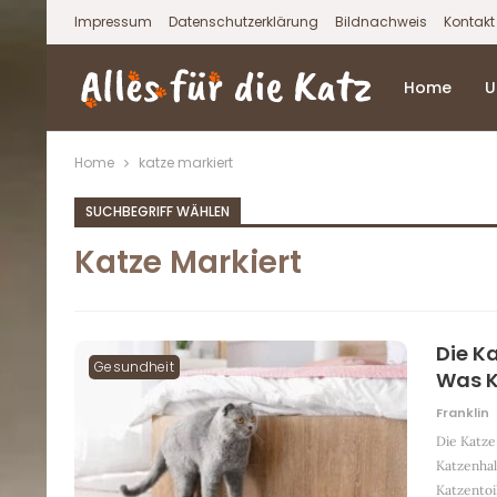
Impressum
Datenschutzerklärung
Bildnachweis
Kontakt
Home
U
Home
katze markiert
SUCHBEGRIFF WÄHLEN
Katze Markiert
Die K
Gesundheit
Was 
Franklin
Die Katze
Katzenhal
Katzentoil