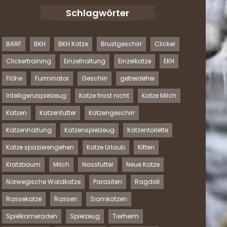
Schlagwörter
BARF
BKH
BKH Katze
Brustgeschirr
Clicker
Clickertraining
Einzelhaltung
Einzelkatze
EKH
Flöhe
Furminator
Geschirr
getreidefrei
Intelligenzspielzeug
Katze frisst nicht
Katze Milch
Katzen
Katzenfutter
Katzengeschirr
Katzenhaltung
Katzenspielzeug
Katzentoilette
Katze spazierengehen
Katze Urlaub
Kitten
Kratzbaum
Milch
Nassfutter
Neue Katze
Norwegische Waldkatze
Parasiten
Ragdoll
Rassekatze
Rassen
Siamkatzen
Spielkameraden
Spielzeug
Tierheim