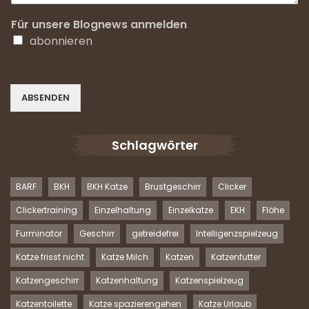
Für unsere Blognews anmelden
abonnieren
ABSENDEN
Schlagwörter
BARF
BKH
BKH Katze
Brustgeschirr
Clicker
Clickertraining
Einzelhaltung
Einzelkatze
EKH
Flöhe
Furminator
Geschirr
getreidefrei
Intelligenzspielzeug
Katze frisst nicht
Katze Milch
Katzen
Katzenfutter
Katzengeschirr
Katzenhaltung
Katzenspielzeug
Katzentoilette
Katze spazierengehen
Katze Urlaub