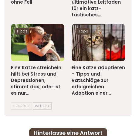
ohne Fell
ultimative Leitfaden
für ein katz-
tastisches…
Tipps
Tipps
Eine Katze streicheln
Eine Katze adoptieren
hilft bei Stress und
– Tipps und
Depressionen,
Ratschläge zur
stimmt das, oder ist
erfolgreichen
es nur…
Adoption einer…
ZURÜCK
WEITER
Hinterlasse eine Antwort