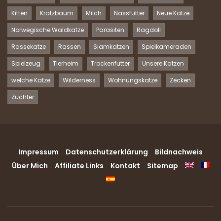
Kitten
Kratzbaum
Milch
Nassfutter
Neue Katze
Norwegische Waldkatze
Parasiten
Ragdoll
Rassekatze
Rassen
Siamkatzen
Spielkameraden
Spielzeug
Tierheim
Trockenfutter
Unsere Katzen
welche Katze
Wilderness
Wohnungskatze
Zecken
Züchter
Impressum
Datenschutzerklärung
Bildnachweis
Über Mich
Affiliate Links
Kontakt
Sitemap