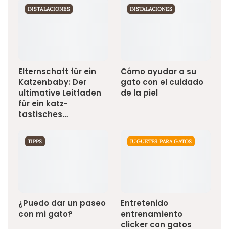
INSTALACIONES
INSTALACIONES
Elternschaft für ein
Cómo ayudar a su
Katzenbaby: Der
gato con el cuidado
ultimative Leitfaden
de la piel
für ein katz-
tastisches…
TIPPS
JUGUETES PARA GATOS
¿Puedo dar un paseo
Entretenido
con mi gato?
entrenamiento
clicker con gatos