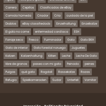
Carrera
Cepillos
Clasificados de eBay
Comida húmeda
Criador
Cría
cuidado de la piel
Diablos
eBay classifiedads
Einzelhaltung
Einzelkatze
El gato no come
enfermedad cardíaca
ESH
Forraje seco
Fresco
Furminador
Gato
Gato BKH
Gato de interior
Gato forestal noruego
Juguetes
Katzen
Katzenhaltung
Kitten
Leche
Leche De Gato
libre de granos
paseo con mi gato
Peinado
peines
Pulgas
qué gato
Ragdoll
Rassekatze
Razas
Refugio
Spielkameraden
Sudar
Unterfell
Vomitar