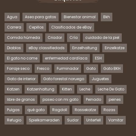
Agua
Aseo para gatos
Bienestar animal
Bkh
Carrera
Cepillos
Clasificados de eBay
Comida húmeda
Criador
Cría
cuidado de la piel
Diablos
eBay classifiedads
Einzelhaltung
Einzelkatze
El gato no come
enfermedad cardíaca
ESH
Forraje seco
Fresco
Furminador
Gato
Gato BKH
Gato de interior
Gato forestal noruego
Juguetes
Katzen
Katzenhaltung
Kitten
Leche
Leche De Gato
libre de granos
paseo con mi gato
Peinado
peines
Pulgas
qué gato
Ragdoll
Rassekatze
Razas
Refugio
Spielkameraden
Sudar
Unterfell
Vomitar