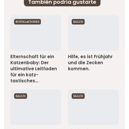
También podría gustarte
INSTALACIONES
SALUD
Elternschaft für ein
Hilfe, es ist Frühjahr
Katzenbaby: Der
und die Zecken
ultimative Leitfaden
kommen.
für ein katz-
tastisches…
SALUD
SALUD