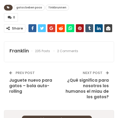
gatos beben poco
Tinkbrunnen
0
Share
Franklin
235 Posts
2 Comments
PREV POST
NEXT POST
Juguete nuevo para
¿Qué significa para
gatos – bola auto-
nosotros los
rolling
humanos el miau de
los gatos?