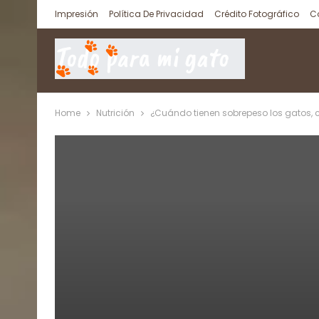
Impresión
Política De Privacidad
Crédito Fotográfico
C
Home
Nutrición
¿Cuándo tienen sobrepeso los gatos