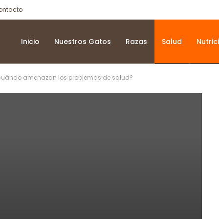
ontacto
Inicio
Nuestros Gatos
Razas
Salud
Nutric
, cuándo amenazan los problemas de salud?