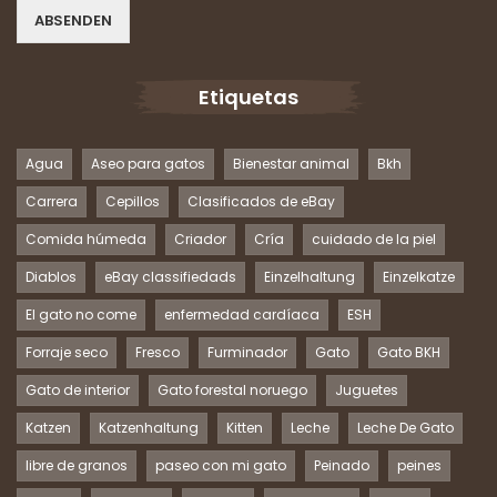
ABSENDEN
Etiquetas
Agua
Aseo para gatos
Bienestar animal
Bkh
Carrera
Cepillos
Clasificados de eBay
Comida húmeda
Criador
Cría
cuidado de la piel
Diablos
eBay classifiedads
Einzelhaltung
Einzelkatze
El gato no come
enfermedad cardíaca
ESH
Forraje seco
Fresco
Furminador
Gato
Gato BKH
Gato de interior
Gato forestal noruego
Juguetes
Katzen
Katzenhaltung
Kitten
Leche
Leche De Gato
libre de granos
paseo con mi gato
Peinado
peines