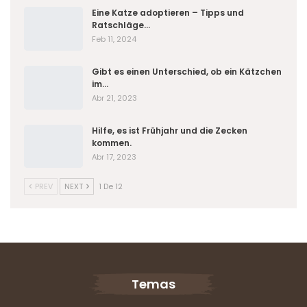
Eine Katze adoptieren – Tipps und
Ratschläge…
Feb 11, 2024
Gibt es einen Unterschied, ob ein Kätzchen
im…
Abr 21, 2023
Hilfe, es ist Frühjahr und die Zecken
kommen.
Abr 17, 2023
PREV
NEXT
1 De 12
Temas