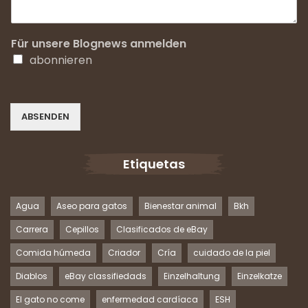
Für unsere Blognews anmelden
abonnieren
ABSENDEN
Etiquetas
Agua
Aseo para gatos
Bienestar animal
Bkh
Carrera
Cepillos
Clasificados de eBay
Comida húmeda
Criador
Cría
cuidado de la piel
Diablos
eBay classifiedads
Einzelhaltung
Einzelkatze
El gato no come
enfermedad cardíaca
ESH