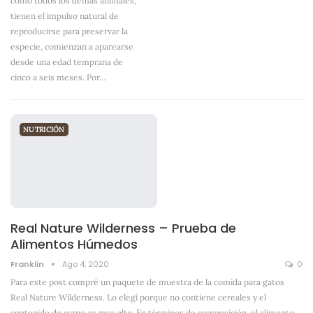
como todos los demás animales,
tienen el impulso natural de
reproducirse para preservar la
especie, comienzan a aparearse
desde una edad temprana de
cinco a seis meses. Por
…
NUTRICIÓN
Real Nature Wilderness – Prueba de
Alimentos Húmedos
Franklin
Ago 4, 2020
0
Para este post compré un paquete de muestra de la comida para gatos
Real Nature Wilderness. Lo elegí porque no contiene cereales y el
contenido de carne es muy alto. En términos de composición, el alimento