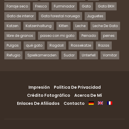
Forraje seco
Fresco
Furminador
Gato
Gato BKH
Gato de interior
Gato forestal noruego
Juguetes
Katzen
Katzenhaltung
Kitten
Leche
Leche De Gato
libre de granos
paseo con mi gato
Peinado
peines
Pulgas
qué gato
Ragdoll
Rassekatze
Razas
Refugio
Spielkameraden
Sudar
Unterfell
Vomitar
Impresión
Política De Privacidad
Crédito Fotográfico
Acerca De Mí
Enlaces De Afiliados
Contacto