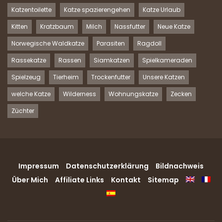
Katzentoilette
Katze spazierengehen
Katze Urlaub
Kitten
Kratzbaum
Milch
Nassfutter
Neue Katze
Norwegische Waldkatze
Parasiten
Ragdoll
Rassekatze
Rassen
Siamkatzen
Spielkameraden
Spielzeug
Tierheim
Trockenfutter
Unsere Katzen
welche Katze
Wilderness
Wohnungskatze
Zecken
Züchter
Impressum
Datenschutzerklärung
Bildnachweis
Über Mich
Affiliate Links
Kontakt
Sitemap