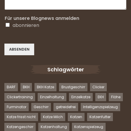
Für unsere Blognews anmelden
abonnieren
ABSENDEN
Schlagwörter
BARF
BKH
BKH Katze
Brustgeschirr
Clicker
Clickertraining
Einzelhaltung
Einzelkatze
EKH
Flöhe
Furminator
Geschirr
getreidefrei
Intelligenzspielzeug
Katze frisst nicht
Katze Milch
Katzen
Katzenfutter
Katzengeschirr
Katzenhaltung
Katzenspielzeug